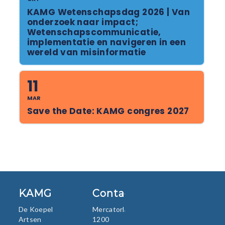
KAMG Wetenschapsdag 2026 | Van
onderzoek naar impact;
Wetenschapscommunicatie,
implementatie en navigeren in een
wereld van misinformatie
11
MAR
Save the Date: KAMG congres 2027
KAMG
Contact
De Koepel
Mercatorlaan
Artsen
1200