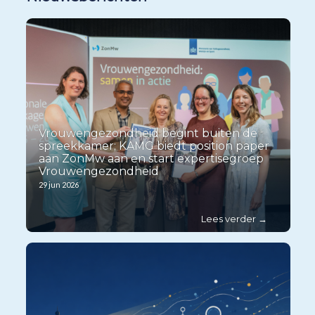
Vrouwengezondheid begint buiten de
spreekkamer; KAMG biedt position paper
aan ZonMw aan en start expertisegroep
Vrouwengezondheid
29 jun 2026