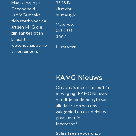
Maatschappij +
3528 BL
Gezondheid
Utrecht
(KAMG) maakt
bureau@kamg.nl
zich sterk voor de
Ma/di/do:
artsen M+G die
030 303
zijn aangesloten
3662
bij acht
wetenschappelijke
Privacyverklaring
verenigingen.
KAMG Nieuws
Ons vak is meer dan ooit in
beweging: KAMG Nieuws
houdt je op de hoogte van
alle facetten van ons
vakgebied en dat delen we
graag met je.
Interesse?
Schrijf je in voor onze