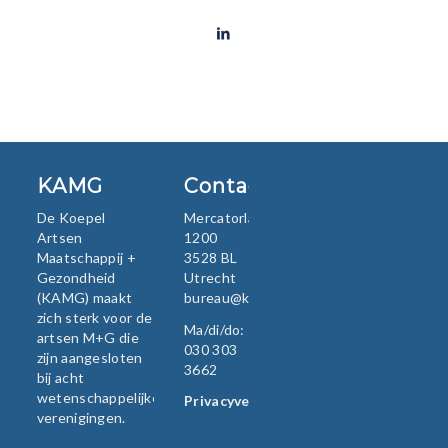
KAMG
Contact
De Koepel
Mercatorlaan
Artsen
1200
Maatschappij +
3528 BL
Gezondheid
Utrecht
(KAMG) maakt
bureau@kamg.nl
zich sterk voor de
Ma/di/do:
artsen M+G die
030 303
zijn aangesloten
3662
bij acht
wetenschappelijke
Privacyverklaring
verenigingen.