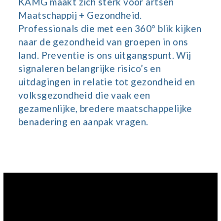
KAMG maakt zich sterk voor artsen
Maatschappij + Gezondheid.
Professionals die met een 360° blik kijken
naar de gezondheid van groepen in ons
land. Preventie is ons uitgangspunt. Wij
signaleren belangrijke risico’s en
uitdagingen in relatie tot gezondheid en
volksgezondheid die vaak een
gezamenlijke, bredere maatschappelijke
benadering en aanpak vragen.