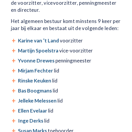
de voorzitter, vicevoorzitter, penningmeester
en directeur.
Het algemeen bestuur komt minstens 9 keer per
jaar bij elkaar en bestaat uit de volgende leden:
Karine van ’t Land
voorzitter
Martijn Spoelstra
vice-voorzitter
Yvonne Drewes
penningmeester
Mirjam Fechter
lid
Rinske Keuken
lid
Bas Boogmans
lid
Jelleke Melessen
lid
Ellen Evelaar
lid
Inge Derks
lid
Susan Marks
toehoorder