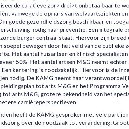
iseerde curatieve zorg dreigt onbetaalbaar te wo
iënt vanwege de opmars van welvaartsziekten en
 Om goede gezondheidszorg beschikbaar en toegan
verschuiving nodig naar preventie. Een integrale 
zonde burger centraal staat. Hiervoor zijn breed
h soepel bewegen door het veld van de publieke z
fte. Het aantal huisartsen en klinisch specialisten
veer 50%. Het aantal artsen M&G neemt echter s
. Een kentering is noodzakelijk. Hiervoor is de inz
tijen nodig. De KAMG neemt haar verantwoordelij
opleidingsplan tot arts M&G en het Programma Ve
ng tot arts M&G, grotere bekendheid van het spec
betere carrièreperspectieven.
den heeft de KAMG gesproken met vele partijen i
idszorg over de noodzaak tot verandering. Groot 