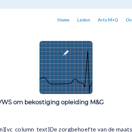
Home
Leden
Arts M+G
Ov
VWS om bekostiging opleiding M&G
n][vc_column_text]De zorgbehoefte van de maatsc