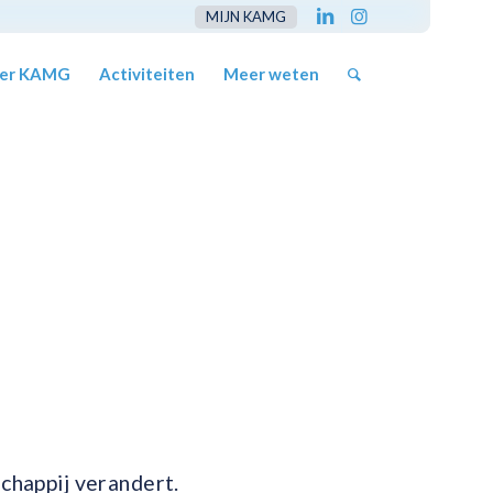
MIJN KAMG
er KAMG
Activiteiten
Meer weten
happij verandert.