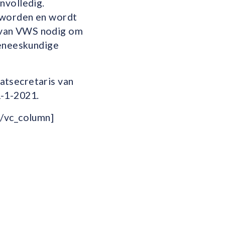
nvolledig.
 worden en wordt
 van VWS nodig om
geneeskundige
atsecretaris van
1-1-2021.
[/vc_column]