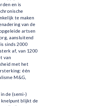
rden en is
 chronische
kelijk te maken
benadering van de
 opgeleide artsen
org, aansluitend
 is sinds 2000
terk af, van 1200
et van
kheid met het
rsterking: één
ialisme M&G,
n de (semi-)
knelpunt blijkt de