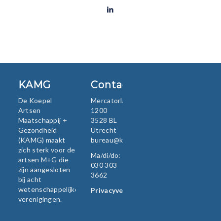
KAMG
Contact
De Koepel
Mercatorlaan
Artsen
1200
Maatschappij +
3528 BL
Gezondheid
Utrecht
(KAMG) maakt
bureau@kamg.nl
zich sterk voor de
Ma/di/do:
artsen M+G die
030 303
zijn aangesloten
3662
bij acht
wetenschappelijke
Privacyverklaring
verenigingen.