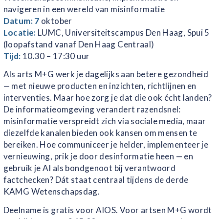
navigeren in een wereld van misinformatie
Datum: 7
oktober
Locatie:
LUMC, Universiteitscampus Den Haag, Spui 5
(loopafstand vanaf Den Haag Centraal)
Tijd:
10.30 – 17:30 uur
Als arts M+G werk je dagelijks aan betere gezondheid
— met nieuwe producten en inzichten, richtlijnen en
interventies. Maar hoe zorg je dat die ook écht landen?
De informatieomgeving verandert razendsnel:
misinformatie verspreidt zich via sociale media, maar
diezelfde kanalen bieden ook kansen om mensen te
bereiken. Hoe communiceer je helder, implementeer je
vernieuwing, prik je door desinformatie heen — en
gebruik je AI als bondgenoot bij verantwoord
factchecken? Dát staat centraal tijdens de derde
KAMG Wetenschapsdag.
Deelname is gratis voor AIOS. Voor artsen M+G wordt