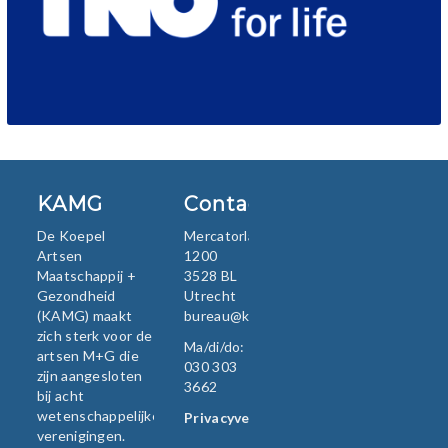
KAMG
Contact
De Koepel
Mercatorlaan
Artsen
1200
Maatschappij +
3528 BL
Gezondheid
Utrecht
(KAMG) maakt
bureau@kamg.nl
zich sterk voor de
Ma/di/do:
artsen M+G die
030 303
zijn aangesloten
3662
bij acht
wetenschappelijke
Privacyverklaring
verenigingen.