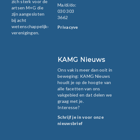
zich sterk voor de
Ma/di/do:
artsen M+G die
030 303
zijn aangesloten
3662
bij acht
wetenschappelijke
Privacyverklaring
verenigingen.
KAMG Nieuws
Ons vak is meer dan ooit in
beweging: KAMG Nieuws
houdt je op de hoogte van
alle facetten van ons
vakgebied en dat delen we
graag met je.
Interesse?
Schrijf je in voor onze
nieuwsbrief