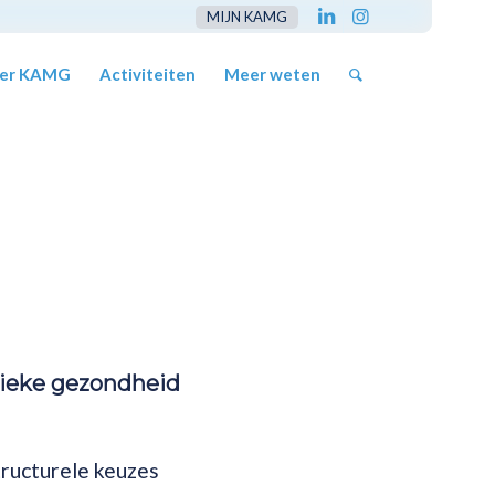
MIJN KAMG
er KAMG
Activiteiten
Meer weten
lieke gezondheid
tructurele keuzes