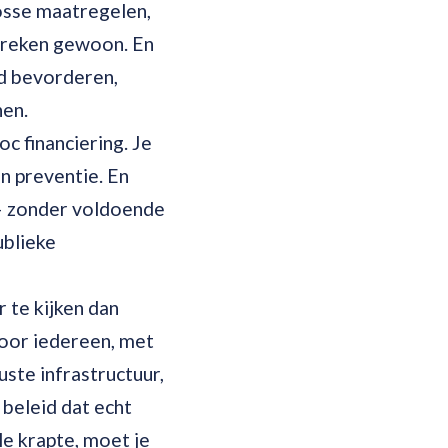
losse maatregelen,
tbreken gewoon. En
id bevorderen,
nen.
c financiering. Je
n preventie. En
 – zonder voldoende
blieke
 te kijken dan
 voor iedereen, met
ste infrastructuur,
 beleid dat echt
le krapte, moet je