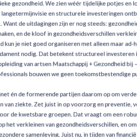
ieke gezondheid. We zien wéér tijdelijke potjes en 
e langetermijnvisie en structurele investeringen on
jk. Want de uitdagingen zijn er nog steeds: gezondhe
aken, en de kloof in gezondheidsverschillen verklei
 kun je niet goed organiseren met alleen maar ad-ho
dament nodig. Dat betekent structureel investeren i
opleiding van artsen Maatschappij + Gezondheid bij
ofessionals bouwen we geen toekomstbestendige pu
inet én de formerende partijen daarom op om verder
en van ziekte. Zet juist in op voorzorg en preventie,
voor de kwetsbare groepen. Dat vraagt om een robuu
op het verkleinen van gezondheidsverschillen, en om
ezondere samenleving. Juist nu, in tijden van financië