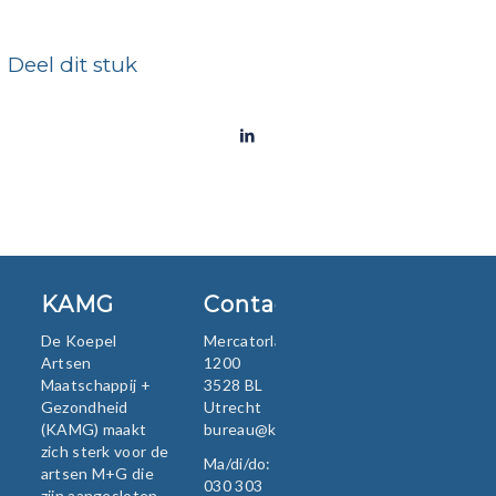
Deel dit stuk
KAMG
Contact
De Koepel
Mercatorlaan
Artsen
1200
Maatschappij +
3528 BL
Gezondheid
Utrecht
(KAMG) maakt
bureau@kamg.nl
zich sterk voor de
Ma/di/do:
artsen M+G die
030 303
zijn aangesloten