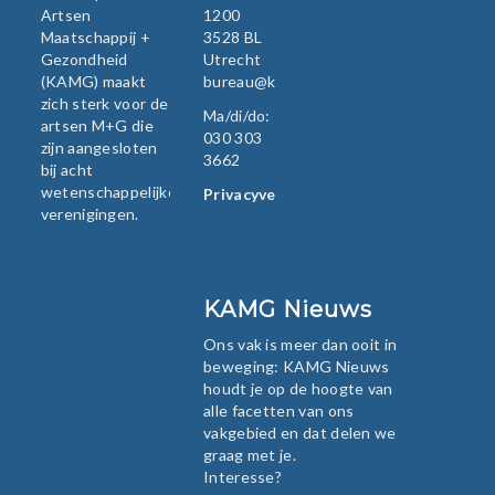
Artsen
1200
Maatschappij +
3528 BL
Gezondheid
Utrecht
(KAMG) maakt
bureau@kamg.nl
zich sterk voor de
Ma/di/do:
artsen M+G die
030 303
zijn aangesloten
3662
bij acht
wetenschappelijke
Privacyverklaring
verenigingen.
KAMG Nieuws
Ons vak is meer dan ooit in
beweging: KAMG Nieuws
houdt je op de hoogte van
alle facetten van ons
vakgebied en dat delen we
graag met je.
Interesse?