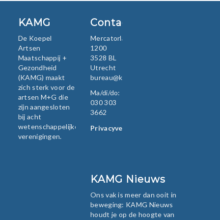
KAMG
Contact
De Koepel
Mercatorlaan
Artsen
1200
Maatschappij +
3528 BL
Gezondheid
Utrecht
(KAMG) maakt
bureau@kamg.nl
zich sterk voor de
Ma/di/do:
artsen M+G die
030 303
zijn aangesloten
3662
bij acht
wetenschappelijke
Privacyverklaring
verenigingen.
KAMG Nieuws
Ons vak is meer dan ooit in
beweging: KAMG Nieuws
houdt je op de hoogte van