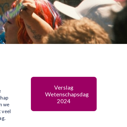
Verslag
e
Wetenschapsdag
chap
2024
en we
 veel
ag.