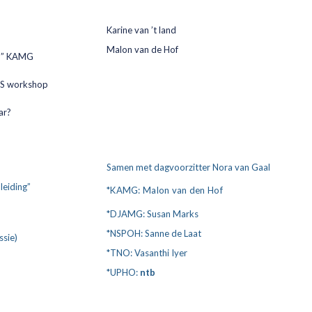
Karine van ’t land
Malon van de Hof
en” KAMG
FMS workshop
ar?
Samen met dagvoorzitter Nora van Gaal
leiding”
*KAMG: Malon van den Hof
*DJAMG: Susan Marks
*NSPOH: Sanne de Laat
sie)
*TNO: Vasanthi Iyer
*UPHO:
ntb