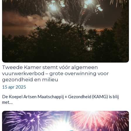
Tweede Kamer stemt vóór algemeen
vuurwerkverbod – grote overwinning voor
gezondheid en milieu
15 apr 2025
De Koepel Artsen Maatschappij + Gezondheid (KAMG) is blij
met…