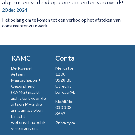
algemeen verbod op consumentenvuurwerk!
20 dec 2024
Het belang om te komen tot een verbod op het afsteken van
consumentenvuurwerk:…
KAMG
Contact
De Koepel
Mercatorlaan
Artsen
1200
Maatschappij +
3528 BL
Gezondheid
Utrecht
(KAMG) maakt
bureau@kamg.nl
zich sterk voor de
Ma/di/do:
artsen M+G die
030 303
zijn aangesloten
3662
bij acht
wetenschappelijke
Privacyverklaring
verenigingen.