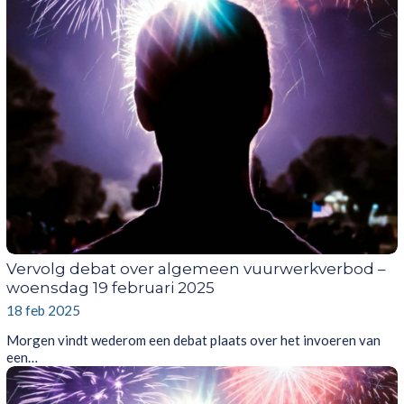
Vervolg debat over algemeen vuurwerkverbod –
woensdag 19 februari 2025
18 feb 2025
Morgen vindt wederom een debat plaats over het invoeren van
een…