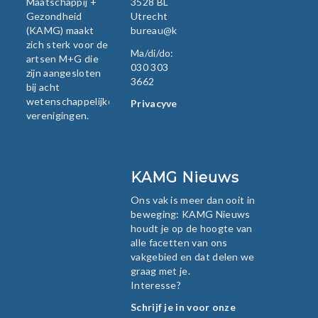
Maatschappij +
3528 BL
Gezondheid
Utrecht
(KAMG) maakt
bureau@kamg.nl
zich sterk voor de
Ma/di/do:
artsen M+G die
030 303
zijn aangesloten
3662
bij acht
wetenschappelijke
Privacyverklaring
verenigingen.
KAMG Nieuws
Ons vak is meer dan ooit in
beweging: KAMG Nieuws
houdt je op de hoogte van
alle facetten van ons
vakgebied en dat delen we
graag met je.
Interesse?
Schrijf je in voor onze