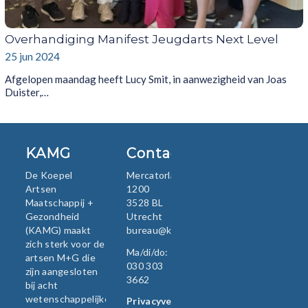
Overhandiging Manifest Jeugdarts Next Level
25 jun 2024
Afgelopen maandag heeft Lucy Smit, in aanwezigheid van Joas
Duister,…
KAMG
Contact
De Koepel
Mercatorlaan
Artsen
1200
Maatschappij +
3528 BL
Gezondheid
Utrecht
(KAMG) maakt
bureau@kamg.nl
zich sterk voor de
Ma/di/do:
artsen M+G die
030 303
zijn aangesloten
3662
bij acht
wetenschappelijke
Privacyverklaring