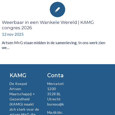
Weerbaar in een Wankele Wereld | KAMG
congres 2026
12 nov 2025
Artsen M+G staan midden in de samenleving. In ons werk zien
we…
KAMG
Contact
De Koepel
Mercatorlaan
Artsen
1200
Maatschappij +
3528 BL
Gezondheid
Utrecht
(KAMG) maakt
bureau@kamg.nl
zich sterk voor de
Ma/di/do:
artsen M+G die