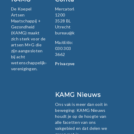
De Koepel
Mercatorlaan
Artsen
1200
Maatschappij +
3528 BL
Gezondheid
Utrecht
(KAMG) maakt
bureau@kamg.nl
zich sterk voor de
Ma/di/do:
artsen M+G die
030 303
zijn aangesloten
3662
bij acht
wetenschappelijke
Privacyverklaring
verenigingen.
KAMG Nieuws
Ons vak is meer dan ooit in
beweging: KAMG Nieuws
houdt je op de hoogte van
alle facetten van ons
vakgebied en dat delen we