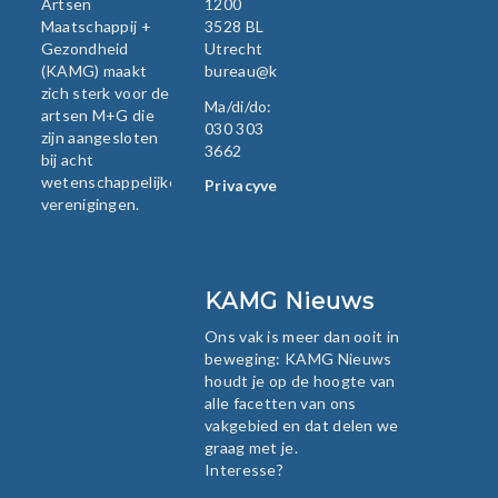
Artsen
1200
Maatschappij +
3528 BL
Gezondheid
Utrecht
(KAMG) maakt
bureau@kamg.nl
zich sterk voor de
Ma/di/do:
artsen M+G die
030 303
zijn aangesloten
3662
bij acht
wetenschappelijke
Privacyverklaring
verenigingen.
KAMG Nieuws
Ons vak is meer dan ooit in
beweging: KAMG Nieuws
houdt je op de hoogte van
alle facetten van ons
vakgebied en dat delen we
graag met je.
Interesse?