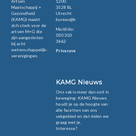
Artsen
1200
Maatschappij +
3528 BL
Gezondheid
Utrecht
(KAMG) maakt
bureau@kamg.nl
zich sterk voor de
Ma/di/do:
artsen M+G die
030 303
zijn aangesloten
3662
bij acht
wetenschappelijke
Privacyverklaring
verenigingen.
KAMG Nieuws
Ons vak is meer dan ooit in
beweging: KAMG Nieuws
houdt je op de hoogte van
alle facetten van ons
vakgebied en dat delen we
graag met je.
Interesse?