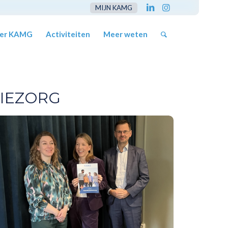
MIJN KAMG
er KAMG
Activiteiten
Meer weten
IEZORG