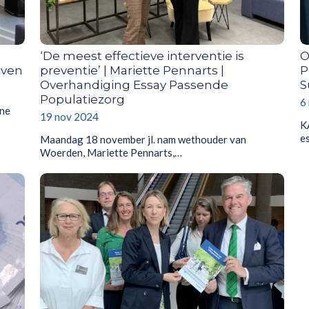
‘De meest effectieve interventie is
O
jven
preventie’ | Mariette Pennarts |
P
Overhandiging Essay Passende
S
Populatiezorg
6
ine
19 nov 2024
K
e
Maandag 18 november jl. nam wethouder van
Woerden, Mariette Pennarts,…