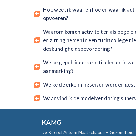
Hoe weet ik waar en hoe en waar ik act
opvoeren?
Waarom komen activiteiten als begelei
en zitting nemen in een tuchtcollege n
deskundigheidsbevordering?
Welke gepubliceerde artikelen en in we
aanmerking?
Welke de erkenningseisen worden gest
Waar vind ik de modelverklaring superv
KAMG
De Koepel Artsen Maatschappij + Gezondheid