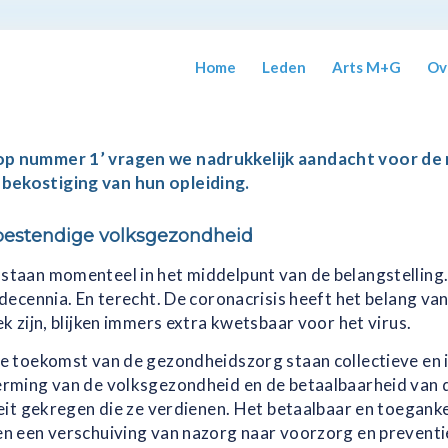
Home
Leden
Arts M+G
Ov
p nummer 1’ vragen we nadrukkelijk aandacht voor de r
bekostiging van hun opleiding.
bestendige volksgezondheid
staan momenteel in het middelpunt van de belangstelling
decennia. En terecht. De coronacrisis heeft het belang v
k zijn, blijken immers extra kwetsbaar voor het virus.
e toekomst van de gezondheidszorg staan collectieve en 
rming van de volksgezondheid en de betaalbaarheid van de
teit gekregen die ze verdienen. Het betaalbaar en toegan
n een verschuiving van nazorg naar voorzorg en preventi