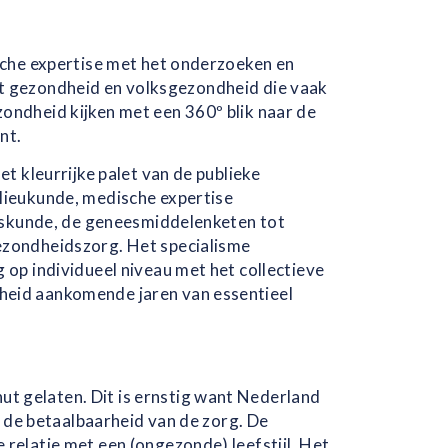
sche expertise met het onderzoeken en
 tot gezondheid en volksgezondheid die vaak
ondheid kijken met een 360º blik naar de
nt.
t kleurrijke palet van de publieke
lieukunde, medische expertise
eeskunde, de geneesmiddelenketen tot
ezondheidszorg. Het specialisme
op individueel niveau met het collectieve
heid aankomende jaren van essentieel
 gelaten. Dit is ernstig want Nederland
n de betaalbaarheid van de zorg. De
relatie met een (ongezonde) leefstijl. Het