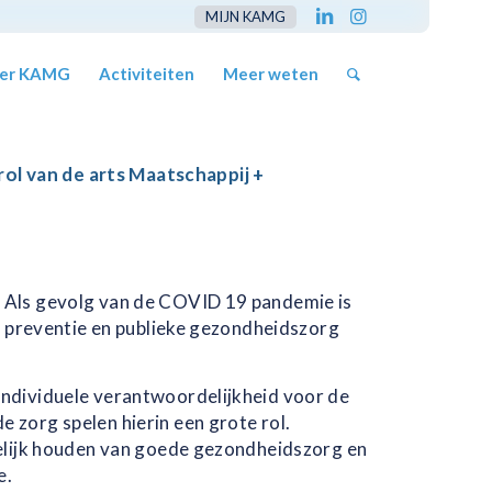
MIJN KAMG
er KAMG
Activiteiten
Meer weten
ol van de arts Maatschappij +
. Als gevolg van de COVID 19 pandemie is
an preventie en publieke gezondheidszorg
individuele verantwoordelijkheid voor de
 zorg spelen hierin een grote rol.
kelijk houden van goede gezondheidszorg en
e.