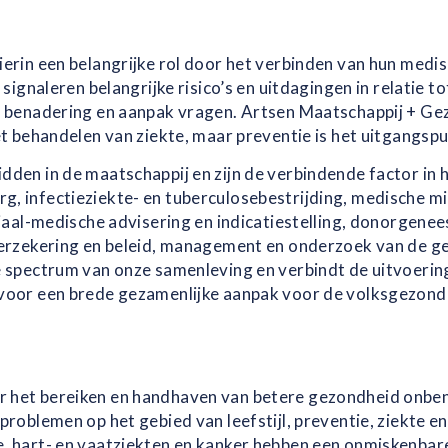
erin een belangrijke rol door het verbinden van hun medi
 signaleren belangrijke risico’s en uitdagingen in relatie
 benadering en aanpak vragen. Artsen Maatschappij + Gez
t behandelen van ziekte, maar preventie is het uitgangspu
dden in de maatschappij en zijn de verbindende factor in he
 infectieziekte- en tuberculosebestrijding, medische mi
ciaal-medische advisering en indicatiestelling, donorgen
verzekering en beleid, management en onderzoek van de g
 spectrum van onze samenleving en verbindt de uitvoering 
voor een brede gezamenlijke aanpak voor de volksgezond
het bereiken en handhaven van betere gezondheid onbenut
roblemen op het gebied van leefstijl, preventie, ziekte e
 hart- en vaatziekten en kanker hebben een onmiskenbare 