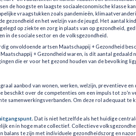
ssen de hoogste en laagste sociaaleconomische klasse kan
ppelijke vraagstukken zoals pandemieën, klimaatverander
e gezondheid en het welzijn van de jeugd. Het aantal kin
 gelegd op ziekte en zorg in plaats van op gezondheid, g
 in de sociale sector en de volksgezondheid.
rdig onvoldoende artsen Maatschappij + Gezondheid beschi
Maatschappij + Gezondheid waren, is dit aantal gedaald na
agingen die er voor het gezond houden van de bevolking lig
graal aanbod van wonen, werken, welzijn, preventieve en 
ie beschikt over de competenties om een impuls tot zo’n v
vante samenwerkingsverbanden. Om deze rol adequaat te k
uitgangspunt.
Dat is niet hetzelfde als het huidige centra
elijk en in hoge mate collectief. Collectieve volksgezond
in balans te zijn met individuele gezondheidszorg en nazor