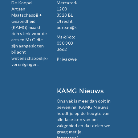
De Koepel
Mercatorlaan
Artsen
1200
Maatschappij +
3528 BL
Gezondheid
Utrecht
(KAMG) maakt
bureau@kamg.nl
zich sterk voor de
Ma/di/do:
artsen M+G die
030 303
zijn aangesloten
3662
bij acht
wetenschappelijke
Privacyverklaring
verenigingen.
KAMG Nieuws
Ons vak is meer dan ooit in
beweging: KAMG Nieuws
houdt je op de hoogte van
alle facetten van ons
vakgebied en dat delen we
graag met je.
Interesse?