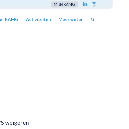
MIJN KAMG
er KAMG
Activiteiten
Meer weten
WS weigeren