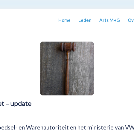
Home
Leden
Arts M+G
Ov
et – update
edsel- en Warenautoriteit en het ministerie van V