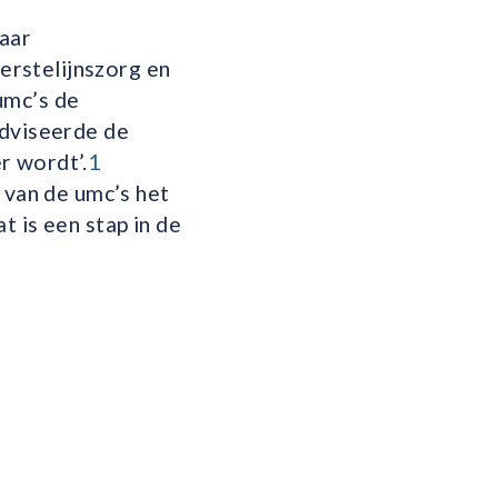
aar
rstelijnszorg en
umc’s de
adviseerde de
r wordt’.
1
 van de umc’s het
t is een stap in de