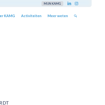
MIJN KAMG
er KAMG
Activiteiten
Meer weten
h
ORDT