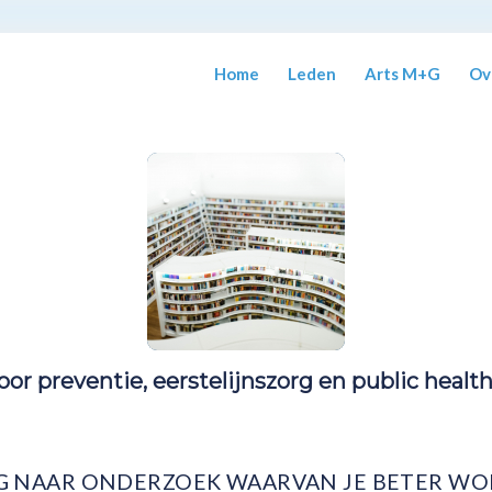
Home
Leden
Arts M+G
Ov
or preventie, eerstelijnszorg en public healt
G NAAR ONDERZOEK WAARVAN JE BETER W