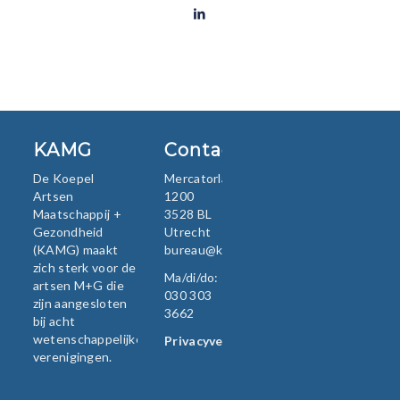
KAMG
Contact
De Koepel
Mercatorlaan
Artsen
1200
Maatschappij +
3528 BL
Gezondheid
Utrecht
(KAMG) maakt
bureau@kamg.nl
zich sterk voor de
Ma/di/do:
artsen M+G die
030 303
zijn aangesloten
3662
bij acht
wetenschappelijke
Privacyverklaring
verenigingen.