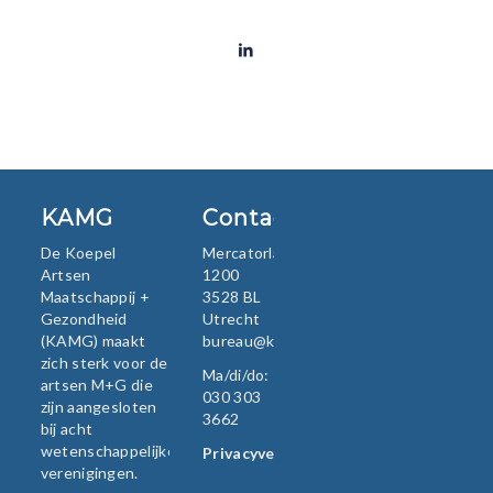
KAMG
Contact
De Koepel
Mercatorlaan
Artsen
1200
Maatschappij +
3528 BL
Gezondheid
Utrecht
(KAMG) maakt
bureau@kamg.nl
zich sterk voor de
Ma/di/do:
artsen M+G die
030 303
zijn aangesloten
3662
bij acht
wetenschappelijke
Privacyverklaring
verenigingen.