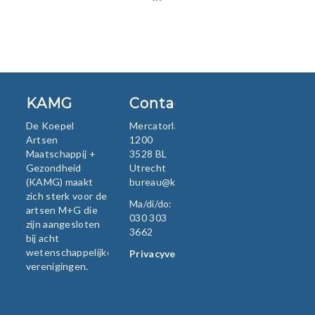
KAMG
Contact
De Koepel
Mercatorlaan
Artsen
1200
Maatschappij +
3528 BL
Gezondheid
Utrecht
(KAMG) maakt
bureau@kamg.nl
zich sterk voor de
Ma/di/do:
artsen M+G die
030 303
zijn aangesloten
3662
bij acht
wetenschappelijke
Privacyverklaring
verenigingen.