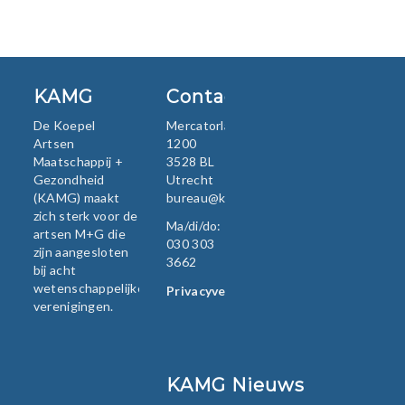
KAMG
Contact
De Koepel
Mercatorlaan
Artsen
1200
Maatschappij +
3528 BL
Gezondheid
Utrecht
(KAMG) maakt
bureau@kamg.nl
zich sterk voor de
Ma/di/do:
artsen M+G die
030 303
zijn aangesloten
3662
bij acht
wetenschappelijke
Privacyverklaring
verenigingen.
KAMG Nieuws