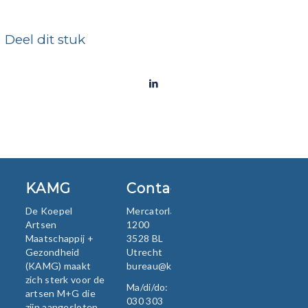
Deel dit stuk
KAMG
Contact
De Koepel
Mercatorlaan
Artsen
1200
Maatschappij +
3528 BL
Gezondheid
Utrecht
(KAMG) maakt
bureau@kamg.nl
zich sterk voor de
Ma/di/do:
artsen M+G die
030 303
zijn aangesloten