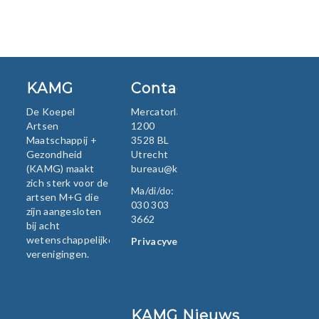
KAMG
Contact
De Koepel
Mercatorlaan
Artsen
1200
Maatschappij +
3528 BL
Gezondheid
Utrecht
(KAMG) maakt
bureau@kamg.nl
zich sterk voor de
Ma/di/do:
artsen M+G die
030 303
zijn aangesloten
3662
bij acht
wetenschappelijke
Privacyverklaring
verenigingen.
KAMG Nieuws