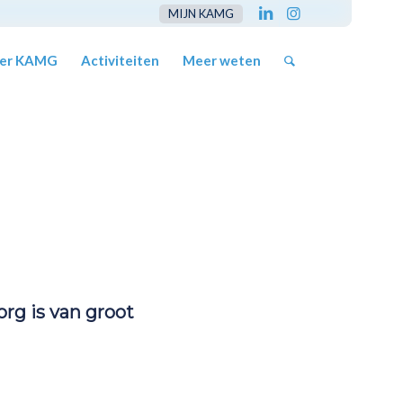
MIJN KAMG
er KAMG
Activiteiten
Meer weten
org is van groot