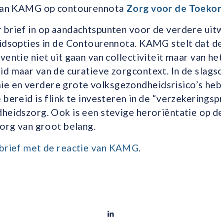
 van KAMG op contourennota
Zorg voor de Toeko
 brief in op aandachtspunten voor de verdere uit
eidsopties in de Contourennota. KAMG stelt dat d
entie niet uit gaan van collectiviteit maar van het
id maar van de curatieve zorgcontext. In de slag
e en verdere grote volksgezondheidsrisico’s he
 bereid is flink te investeren in de “verzekerings
heidszorg. Ook is een stevige heroriëntatie op de
zorg van groot belang.
 brief met de reactie van KAMG
.