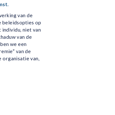
mst.
werking van de
e beleidsopties op
 individu, niet van
schaduw van de
bben we een
premie” van de
 organisatie van,