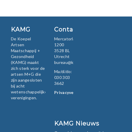
KAMG
Contact
De Koepel
Mercatorlaan
Artsen
1200
Maatschappij +
3528 BL
Gezondheid
Utrecht
(KAMG) maakt
bureau@kamg.nl
zich sterk voor de
Ma/di/do:
artsen M+G die
030 303
zijn aangesloten
3662
bij acht
wetenschappelijke
Privacyverklaring
verenigingen.
KAMG Nieuws