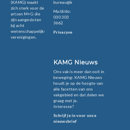
(KAMG) maakt
bureau@kamg.nl
zich sterk voor de
Ma/di/do:
artsen M+G die
030 303
zijn aangesloten
3662
bij acht
wetenschappelijke
Privacyverklaring
verenigingen.
KAMG Nieuws
Ons vak is meer dan ooit in
beweging: KAMG Nieuws
houdt je op de hoogte van
alle facetten van ons
vakgebied en dat delen we
graag met je.
Interesse?
Schrijf je in voor onze
nieuwsbrief