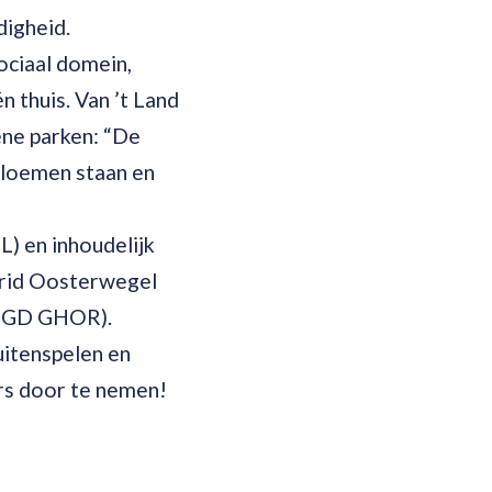
igheid.
sociaal domein,
 thuis. Van ’t Land
ene parken: “De
bloemen staan en
 en inhoudelijk
grid Oosterwegel
 GGD GHOR).
uitenspelen en
ers door te nemen!