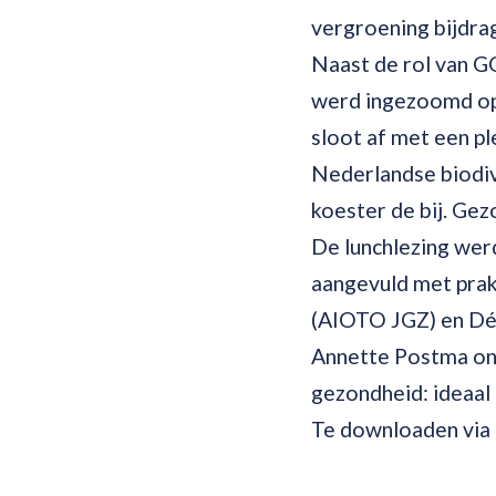
vergroening bijdra
Naast de rol van GG
werd ingezoomd op 
sloot af met een p
Nederlandse biodiv
koester de bij. Gez
De lunchlezing we
aangevuld met prak
(AIOTO JGZ) en Dé
Annette Postma ont
gezondheid: ideaal
Te downloaden via 