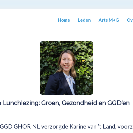
Home
Leden
Arts M+G
Ov
e Lunchlezing: Groen, Gezondheid en GGD’en
n GGD GHOR NL verzorgde Karine van ’t Land, voor