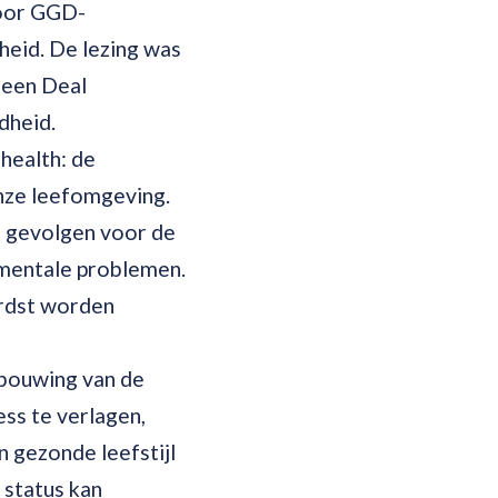
voor GGD-
heid. De lezing was
reen Deal
dheid.
health: de
nze leefomgeving.
e gevolgen voor de
n mentale problemen.
ardst worden
rbouwing van de
ess te verlagen,
 gezonde leefstijl
 status kan