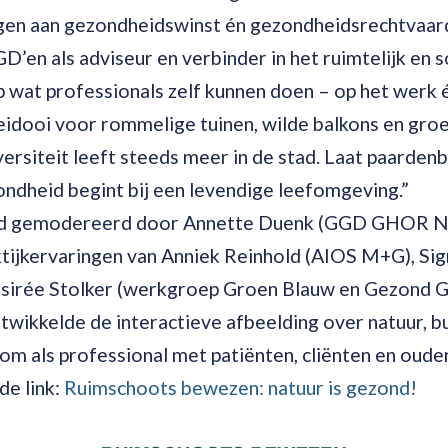
gen aan gezondheidswinst én gezondheidsrechtvaard
D’en als adviseur en verbinder in het ruimtelijk en 
wat professionals zelf kunnen doen – op het werk én
leidooi voor rommelige tuinen, wilde balkons en gro
ersiteit leeft steeds meer in de stad. Laat paarden
ondheid begint bij een levendige leefomgeving.”
rd gemodereerd door Annette Duenk (GGD GHOR NL)
tijkervaringen van Anniek Reinhold (AIOS M+G), Si
sirée Stolker (werkgroep Groen Blauw en Gezond
wikkelde de interactieve afbeelding over natuur, b
 om als professional met patiënten, cliënten en oud
de link:
Ruimschoots bewezen: natuur is gezond!