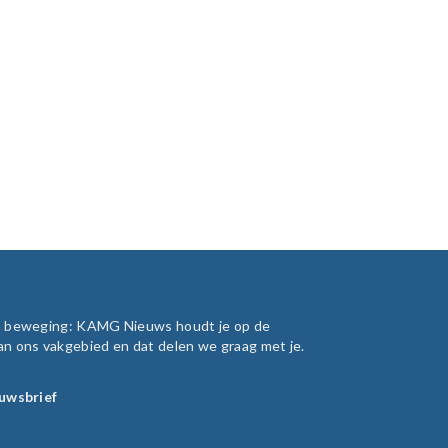
in beweging: KAMG Nieuws houdt je op de
an ons vakgebied en dat delen we graag met je.
euwsbrief