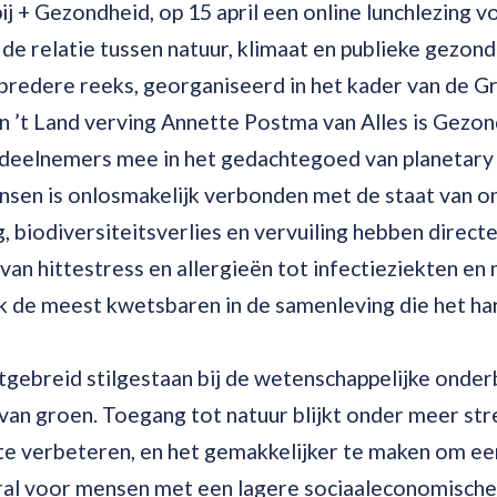
j + Gezondheid, op 15 april een online lunchlezing 
e relatie tussen natuur, klimaat en publieke gezond
bredere reeks, georganiseerd in het kader van de G
 ’t Land verving Annette Postma van Alles is Gezon
 deelnemers mee in het gedachtegoed van planetary 
sen is onlosmakelijk verbonden met de staat van o
 biodiversiteitsverlies en vervuiling hebben direct
an hittestress en allergieën tot infectieziekten e
aak de meest kwetsbaren in de samenleving die het h
itgebreid stilgestaan bij de wetenschappelijke onde
van groen. Toegang tot natuur blijkt onder meer str
te verbeteren, en het gemakkelijker te maken om een
ral voor mensen met een lagere sociaaleconomische