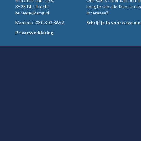
Mercatorlaan 1200
Ons vak is meer dan ooit 
3528 BL Utrecht
hoogte van alle facetten v
bureau@kamg.nl
Interesse?
Ma/di/do: 030 303 3662
Schrijf je in voor onze ni
Privacyverklaring