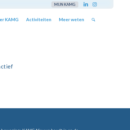
MIJN KAMG
er KAMG
Activiteiten
Meer weten
actief