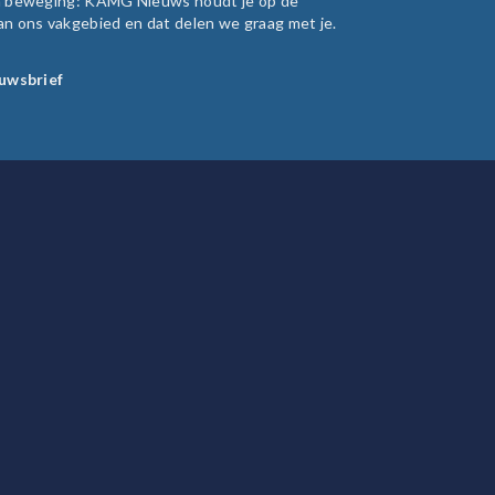
in beweging: KAMG Nieuws houdt je op de
an ons vakgebied en dat delen we graag met je.
euwsbrief