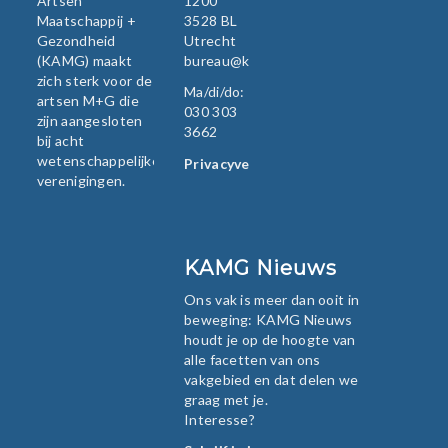
Artsen
1200
Maatschappij +
3528 BL
Gezondheid
Utrecht
(KAMG) maakt
bureau@kamg.nl
zich sterk voor de
Ma/di/do:
artsen M+G die
030 303
zijn aangesloten
3662
bij acht
wetenschappelijke
Privacyverklaring
verenigingen.
KAMG Nieuws
Ons vak is meer dan ooit in
beweging: KAMG Nieuws
houdt je op de hoogte van
alle facetten van ons
vakgebied en dat delen we
graag met je.
Interesse?