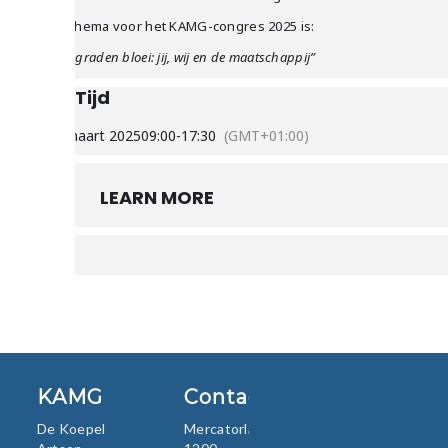
Het thema voor het KAMG-congres 2025 is:
“360 graden bloei: jij, wij en de maatschappij”
Tijd
13 maart 2025
09:00
-
17:30
(GMT+01:00)
LEARN MORE
KAMG
Contact
De Koepel
Mercatorlaan