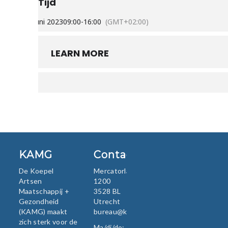
Tijd
27 juni 2023
09:00
-
16:00
(GMT+02:00)
LEARN MORE
KAMG
Contact
De Koepel
Mercatorlaan
Artsen
1200
Maatschappij +
3528 BL
Gezondheid
Utrecht
(KAMG) maakt
bureau@kamg.nl
zich sterk voor de
Ma/di/do: