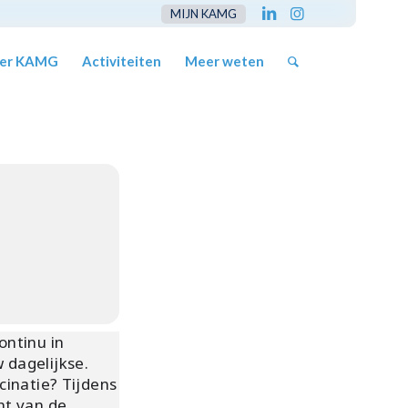
MIJN KAMG
er KAMG
Activiteiten
Meer weten
ontinu in
 dagelijkse.
cinatie? Tijdens
ht van de