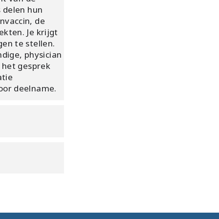
s delen hun
nvaccin, de
kten. Je krijgt
en te stellen.
ndige, physician
d het gesprek
atie
voor deelname.