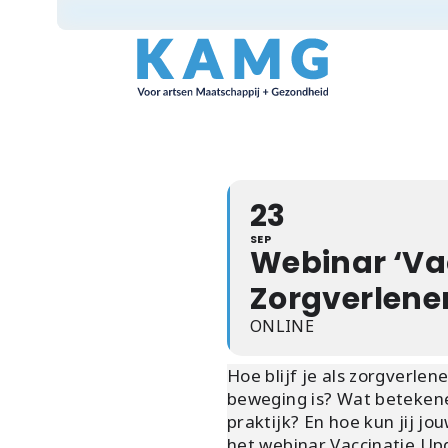
23
SEP
Webinar ‘Va
Zorgverlene
ONLINE
Hoe blijf je als zorgverle
beweging is? Wat betekenen
praktijk? En hoe kun jij j
het webinar Vaccinatie Upd