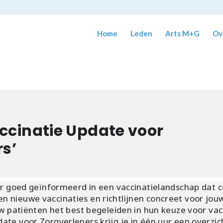
Home
Leden
Arts M+G
Ov
ccinatie Update voor
rs’
ner goed geïnformeerd in een vaccinatielandschap dat c
 nieuwe vaccinaties en richtlijnen concreet voor jouw
ouw patiënten het best begeleiden in hun keuze voor vac
ate voor Zorgverleners krijg je in één uur een overzic