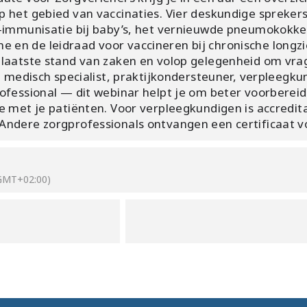
 het gebied van vaccinaties. Vier deskundige spreker
V-immunisatie bij baby’s, het vernieuwde pneumokokke
n de leidraad voor vaccineren bij chronische longzie
laatste stand van zaken en volop gelegenheid om vrag
s, medisch specialist, praktijkondersteuner, verpleegku
ofessional — dit webinar helpt je om beter voorberei
e met je patiënten. Voor verpleegkundigen is accredit
Andere zorgprofessionals ontvangen een certificaat 
GMT+02:00)