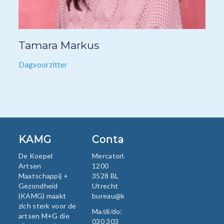
Tamara Markus
Dagvoorzitter
KAMG
Contact
De Koepel
Mercatorlaan
Artsen
1200
Maatschappij +
3528 BL
Gezondheid
Utrecht
(KAMG) maakt
bureau@kamg.nl
zich sterk voor de
Ma/di/do:
artsen M+G die
030 303