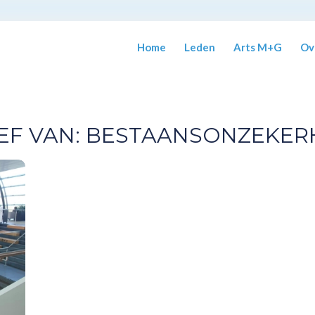
Home
Leden
Arts M+G
Ov
EF VAN:
BESTAANSONZEKER