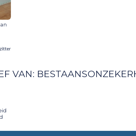
aan
itter
EF VAN:
BESTAANSONZEKER
eid
d