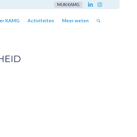
MIJN KAMG
er KAMG
Activiteiten
Meer weten
HEID