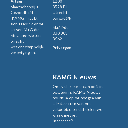
Artsen
1200
Maatschappij +
3528 BL
Gezondheid
Utrecht
(KAMG) maakt
bureau@kamg.nl
zich sterk voor de
Ma/di/do:
artsen M+G die
030 303
zijn aangesloten
3662
bij acht
wetenschappelijke
Privacyverklaring
verenigingen.
KAMG Nieuws
Ons vak is meer dan ooit in
beweging: KAMG Nieuws
houdt je op de hoogte van
alle facetten van ons
vakgebied en dat delen we
graag met je.
Interesse?