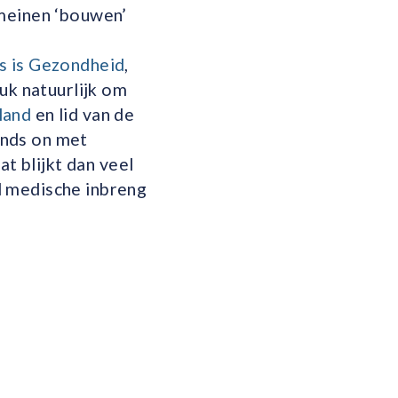
omeinen ‘bouwen’
es is Gezondheid
,
uk natuurlijk om
land
en lid van de
ands on met
at blijkt dan veel
l medische inbreng