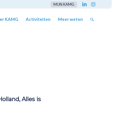
MIJN KAMG
er KAMG
Activiteiten
Meer weten
lland, Alles is