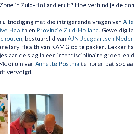
 Zone in Zuid-Holland eruit? Hoe verbind je de d
uitnodiging met die intrigerende vragen van
All
tive Healt
h en
Provincie Zuid-Holland
. Geweldig le
Schouten
, bestuurslid van
AJN Jeugdartsen Neder
anetary Health van KAMG op te pakken. Lekker h
s aan de slag in een interdisciplinaire groep, en d
… Mooi om van
Annette Postma
te horen dat sociaa
dt vervolgd.