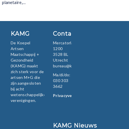
planetaire,…
KAMG
Contact
De Koepel
Mercatorlaan
Artsen
1200
Maatschappij +
3528 BL
Gezondheid
Utrecht
(KAMG) maakt
bureau@kamg.nl
zich sterk voor de
Ma/di/do:
artsen M+G die
030 303
zijn aangesloten
3662
bij acht
wetenschappelijke
Privacyverklaring
verenigingen.
KAMG Nieuws