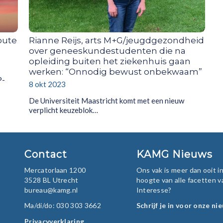
oute
Rianne Reijs, arts M+G/jeugdgezondheid
over geneeskundestudenten die na
opleiding buiten het ziekenhuis gaan
werken: “Onnodig bewust onbekwaam”
P-
8 okt 2023
De Universiteit Maastricht komt met een nieuw
verplicht keuzeblok…
Contact
KAMG Nieuws
Mercatorlaan 1200
Ons vak is meer dan ooit 
3528 BL Utrecht
hoogte van alle facetten v
bureau@kamg.nl
Interesse?
Ma/di/do: 030 303 3662
Schrijf je in voor onze ni
Privacyverklaring