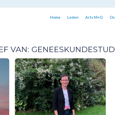
Home
Leden
Arts M+G
Ov
EF VAN:
GENEESKUNDESTUD