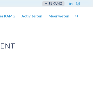
MIJN KAMG
er KAMG
Activiteiten
Meer weten
ENT