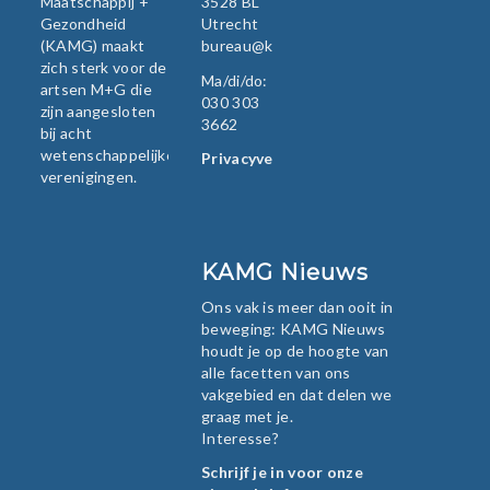
Maatschappij +
3528 BL
Gezondheid
Utrecht
(KAMG) maakt
bureau@kamg.nl
zich sterk voor de
Ma/di/do:
artsen M+G die
030 303
zijn aangesloten
3662
bij acht
wetenschappelijke
Privacyverklaring
verenigingen.
KAMG Nieuws
Ons vak is meer dan ooit in
beweging: KAMG Nieuws
houdt je op de hoogte van
alle facetten van ons
vakgebied en dat delen we
graag met je.
Interesse?
Schrijf je in voor onze