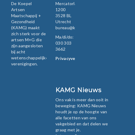
De Koepel
Mercatorlaan
Artsen
1200
Maatschappij +
3528 BL
Gezondheid
Utrecht
(KAMG) maakt
bureau@kamg.nl
zich sterk voor de
Ma/di/do:
artsen M+G die
030 303
zijn aangesloten
3662
bij acht
wetenschappelijke
Privacyverklaring
verenigingen.
KAMG Nieuws
Ons vak is meer dan ooit in
beweging: KAMG Nieuws
houdt je op de hoogte van
alle facetten van ons
vakgebied en dat delen we
graag met je.