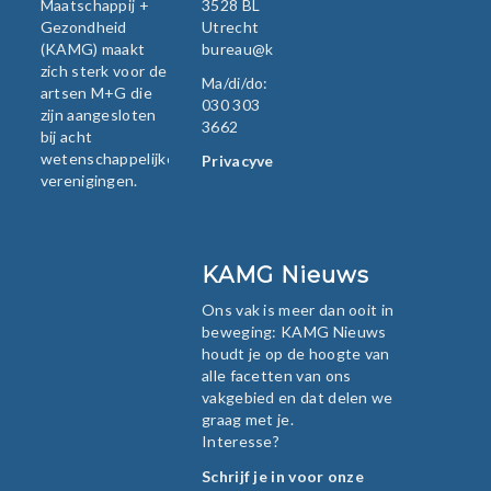
Maatschappij +
3528 BL
Gezondheid
Utrecht
(KAMG) maakt
bureau@kamg.nl
zich sterk voor de
Ma/di/do:
artsen M+G die
030 303
zijn aangesloten
3662
bij acht
wetenschappelijke
Privacyverklaring
verenigingen.
KAMG Nieuws
Ons vak is meer dan ooit in
beweging: KAMG Nieuws
houdt je op de hoogte van
alle facetten van ons
vakgebied en dat delen we
graag met je.
Interesse?
Schrijf je in voor onze