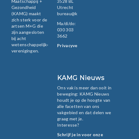
Maatschappij +
3528 BL
Gezondheid
Utrecht
(KAMG) maakt
bureau@kamg.nl
zich sterk voor de
Ma/di/do:
artsen M+G die
030 303
zijn aangesloten
3662
bij acht
wetenschappelijke
Privacyverklaring
verenigingen.
KAMG Nieuws
Ons vak is meer dan ooit in
beweging: KAMG Nieuws
houdt je op de hoogte van
alle facetten van ons
vakgebied en dat delen we
graag met je.
Interesse?
Schrijf je in voor onze